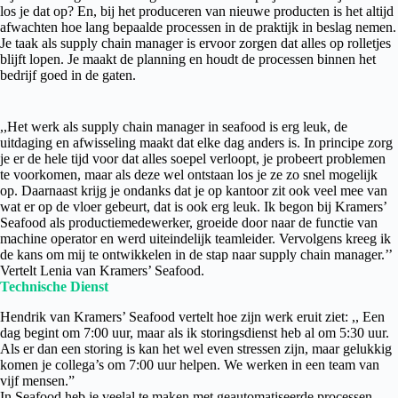
los je dat op? En, bij het produceren van nieuwe producten is het altijd
afwachten hoe lang bepaalde processen in de praktijk in beslag nemen.
Je taak als supply chain manager is ervoor zorgen dat alles op rolletjes
blijft lopen. Je maakt de planning en houdt de processen binnen het
bedrijf goed in de gaten.
,,Het werk als supply chain manager in seafood is erg leuk, de
uitdaging en afwisseling maakt dat elke dag anders is. In principe zorg
je er de hele tijd voor dat alles soepel verloopt, je probeert problemen
te voorkomen, maar als deze wel ontstaan los je ze zo snel mogelijk
op. Daarnaast krijg je ondanks dat je op kantoor zit ook veel mee van
wat er op de vloer gebeurt, dat is ook erg leuk. Ik begon bij Kramers’
Seafood als productiemedewerker, groeide door naar de functie van
machine operator en werd uiteindelijk teamleider. Vervolgens kreeg ik
de kans om mij te ontwikkelen in de stap naar supply chain manager.’’
Vertelt Lenia van Kramers’ Seafood.
Technische Dienst
Hendrik van Kramers’ Seafood vertelt hoe zijn werk eruit ziet: ,, Een
dag begint om 7:00 uur, maar als ik storingsdienst heb al om 5:30 uur.
Als er dan een storing is kan het wel even stressen zijn, maar gelukkig
komen je collega’s om 7:00 uur helpen. We werken in een team van
vijf mensen.”
In Seafood heb je veelal te maken met geautomatiseerde processen,