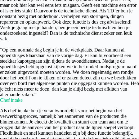
maar ook hier kan wel eens iets misgaan. Geeft een machine een error
of is er iets stuk? Daarvoor is de technische dienst. Als TD’er ben je
constant bezig met onderhoud, verhelpen van storingen, dingen
repareren en opknapwerk. Ook deze functie is dus erg afwisselend!
Werk je graag met je handen, ben je een beetje technisch en ben je
onderzoekend ingesteld? Dan is de technische dienst zeker een leuk
vak.
“Op een normale dag begin je in de werkplaats. Daar kunnen al
spoedklusjes klaarstaan van de vorige dag. Er kan bijvoorbeeld een
steekkar kapotgegaan zijn tijdens de avonddiensten. Nadat je de
spoedklusjes hebt opgelost kijken we in het onderhoudsprogramma of
er zaken uitgevoerd moeten worden. We doen regelmatig een rondje
door het bedrijf om te kijken of er zaken defect zijn en we beschikken
over een bord met algemene punten die opgepakt kunnen worden. Heb
je écht niets meer te doen, dan kan je altijd bezig met afkitten van
allerhande zaken.”
Chef intake
Als chef intake ben je verantwoordelijk voor het begin van het
verwerkingsproces, namelijk het aannemen van de producten die
binnenkomen. Je checkt de kwaliteit en stuurt een team aan om te
zorgen dat de aanvoer van het product naar de lijnen soepel verloopt.
Flexibiliteit en snel kunnen handelen zijn bij deze functie belangrijk,
omdat de werkdruk per dag verschilt. Ga jij de logistieke uitdaging van