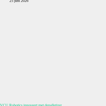
25 juni 2026
VCU Robotics innoveert met depalletizer