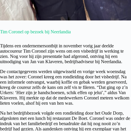
Tim Coronel op bezoek bij Neerlandia
Tijdens een ondernemersontbijt in november vorig jaar deelde
autocoureur Tim Coronel zijn wens om een visbedrijf in werking te
zien. Nog voor hij zijn presentatie had afgerond, ontving hij een
uitnodiging van Jan van Klaveren, bedrijfsadviseur bij Neerlandia.
De contactgegevens werden uitgewisseld en vorige week woensdag
was het zover: Coronel kreeg een rondleiding door het visbedrijf. Na
een informele ontvangst, waarbij koffie en gebak werden geserveerd,
kreeg de coureur zelfs de kans om zelf vis te fileren. “Dat ging op z’n
Urkers: ‘Hier zijn je handschoenen, schik effen op jelui’,” aldus Van
Klaveren. Hij merkte op dat de medewerkers Coronel meteen welkom
lieten voelen, alsof hij een van hen was.
Na het bedrijfsbezoek volgde een rondleiding door het Oude Dorp,
afgesloten met een lunch bij restaurant De Boet. Coronel was onder de
indruk van het familiebedrijf en benadrukte dat hij nog nooit zo’n
bedrijf had gezien. Als aandenken ontving hij een exemplaar van het