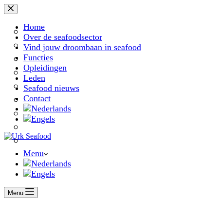
Ga
naar
de
Home
inhoud
Over de seafoodsector
Vind jouw droombaan in seafood
Functies
Opleidingen
Leden
Seafood nieuws
Contact
Menu
Menu