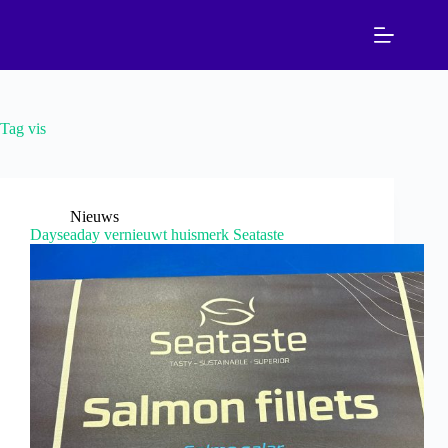
Ga
naar
de
inhoud
Tag
vis
Nieuws
Dayseaday vernieuwt huismerk Seataste