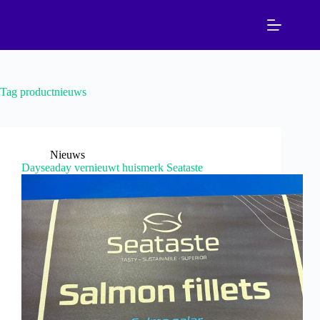
Ga
naar
de
inhoud
Tag
productnieuws
Nieuws
Dayseaday vernieuwt huismerk Seataste