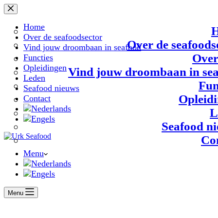
Ga
naar
de
Home
inhoud
Over de seafoodsector
Over de seafoods
Vind jouw droombaan in seafood
Over
Functies
Opleidingen
Vind jouw droombaan in se
Leden
Fun
Seafood nieuws
Opleid
Contact
L
Seafood n
Co
Menu
Menu