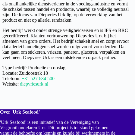
als onafhankelijke dienstverlener in de voedingsindustrie en vormt
de schakel tussen handel en productie, waarbij ze volledig neutraal
zijn. De focus van Diepvries Urk ligt op de verwerking van het
product en niet op allerlei randzaken.
Het bedrijf werkt onder strenge veiligheidseisen en is IFS en BRC
gecertificeerd. Klanten vertrouwen op Diepvries Urk bij het
afnemen van grote orders. Het bedrijf schakelt snel en zorgt ervoor
dat allerlei handelingen snel worden uitgevoerd voor derden. Dat
kan gaan om stickeren, vriezen, paneren, glaceren, verpakken en
veel meer. Diepvries Urk is een uitstekende co-pack partner.
Type bedrijf: Productie en opslag
Locatie: Zuidoostrak 18
Telefoon:
+31 527 684 500
Website:
diepvriesurk.nl
Over 'Urk Seafood'
'Urk Seafood' is een initiatief van de Vereniging van
Visgroothandelaren Urk. Dit project is tot stand gekomen
vanuit de behoefte om kennis en kunde bij werknemers in de