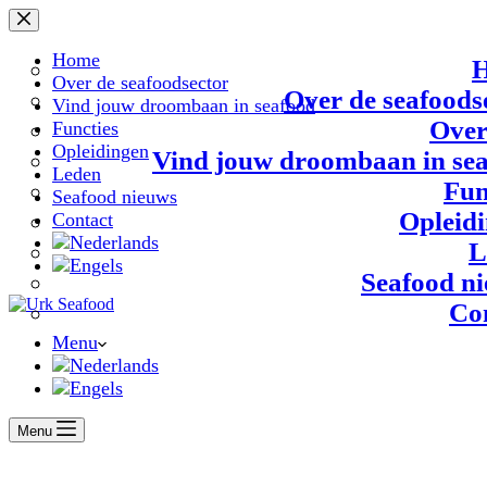
Ga
naar
de
Home
inhoud
Over de seafoodsector
Over de seafoods
Vind jouw droombaan in seafood
Over
Functies
Opleidingen
Vind jouw droombaan in se
Leden
Fun
Seafood nieuws
Opleid
Contact
L
Seafood n
Co
Menu
Menu