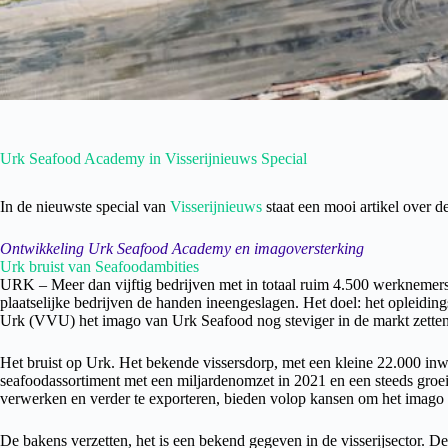
Urk Seafood Academy in Visserijnieuws Special
In de nieuwste special van
Visserijnieuws
staat een mooi artikel over 
Ontwikkeling Urk Seafood Academy en imagoversterking
Urk bruist van Seafoodambities
URK – Meer dan vijftig bedrijven met in totaal ruim 4.500 werknemers
plaatselijke bedrijven de handen ineengeslagen. Het doel: het opleidin
Urk (VVU) het imago van Urk Seafood nog steviger in de markt zetten
Het bruist op Urk. Het bekende vissersdorp, met een kleine 22.000 inwo
seafoodassortiment met een miljardenomzet in 2021 en een steeds groei
verwerken en verder te exporteren, bieden volop kansen om het imago
De bakens verzetten, het is een bekend gegeven in de visserijsector.