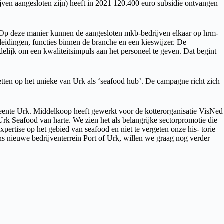
ven aangesloten zijn) heeft in 2021 120.400 euro subsidie ontvangen
,,Op deze manier kunnen de aangesloten mkb-bedrijven elkaar op hrm-
eidingen, functies binnen de branche en een kieswijzer. De
indelijk om een kwaliteitsimpuls aan het personeel te geven. Dat begint
ten op het unieke van Urk als ‘seafood hub’. De campagne richt zich
ente Urk. Middelkoop heeft gewerkt voor de kotterorganisatie VisNed
k Seafood van harte. We zien het als belangrijke sectorpromotie die
pertise op het gebied van seafood en niet te vergeten onze his- torie
ns nieuwe bedrijventerrein Port of Urk, willen we graag nog verder