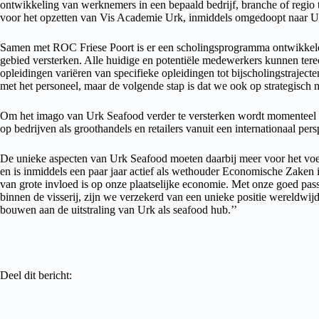
ontwikkeling van werknemers in een bepaald bedrijf, branche of regio
voor het opzetten van Vis Academie Urk, inmiddels omgedoopt naar 
Samen met ROC Friese Poort is er een scholingsprogramma ontwikkeld,
gebied versterken. Alle huidige en potentiële medewerkers kunnen tere
opleidingen variëren van specifieke opleidingen tot bijscholingstrajecte
met het personeel, maar de volgende stap is dat we ook op strategisch
Om het imago van Urk Seafood verder te versterken wordt momenteel e
op bedrijven als groothandels en retailers vanuit een internationaal pers
De unieke aspecten van Urk Seafood moeten daarbij meer voor het vo
en is inmiddels een paar jaar actief als wethouder Economische Zaken 
van grote invloed is op onze plaatselijke economie. Met onze goed passe
binnen de visserij, zijn we verzekerd van een unieke positie wereldwi
bouwen aan de uitstraling van Urk als seafood hub.’’
Deel dit bericht: