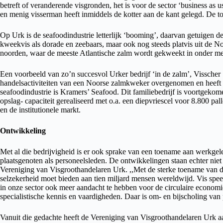
betreft of veranderende visgronden, het is voor de sector ‘business as 
en menig visserman heeft inmiddels de kotter aan de kant gelegd. De toe
Op Urk is de seafoodindustrie letterlijk ‘booming’, daarvan getuigen d
kweekvis als dorade en zeebaars, maar ook nog steeds platvis uit de Noo
noorden, waar de meeste Atlantische zalm wordt gekweekt in onder m
Een voorbeeld van zo’n succesvol Urker bedrijf ‘in de zalm’, Visscher 
handelsactiviteiten van een Noorse zalmkweker overgenomen en heeft 
seafoodindustrie is Kramers’ Seafood. Dit familiebedrijf is voortgeko
opslag- capaciteit gerealiseerd met o.a. een diepvriescel voor 8.800 pal
en de institutionele markt.
Ontwikkeling
Met al die bedrijvigheid is er ook sprake van een toename aan werkgele
plaatsgenoten als personeelsleden. De ontwikkelingen staan echter niet 
Vereniging van Visgroothandelaren Urk. ,,Met de sterke toename van 
selzekerheid moet bieden aan tien miljard mensen wereldwijd. Vis spee
in onze sector ook meer aandacht te hebben voor de circulaire economi
specialistische kennis en vaardigheden. Daar is om- en bijscholing van 
Vanuit die gedachte heeft de Vereniging van Visgroothandelaren Urk 