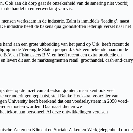
den. Ook aan dit dorp gaat de onzekerheid van de sanering niet voorbij
d in de handel in en verwerking van vis.
 mensen werkzaam in de industrie. Zalm is inmiddels ‘leading’, naast
 industrie heeft de bakens qua grondstoffen letterlijk verzet naar het
e hand aan een grote uitbreiding van het pand op Urk, heeft recent de
tiging in de Verenigde Staten geopend. Ook een bekende naam in de
e B.V. en Fishmasters B.V. en heeft recent een extra productie en
n en levert dit aan de marktsegmenten retail, groothandel, cash-and-carry
ijk deel op de inzet van arbeidsmigranten, maar kent ook veel
te veranderingen geplaatst, stelt Bauke Hoekstra, voorzitter van
gen University heeft berekend dat ons voedselsysteem in 2050 voed-
al breder moeten worden. Daarnaast dienen we
het tekort aan personeel. Al deze ontwikkelingen vereisen
onomische Zaken en Klimaat en Sociale Zaken en Werkgelegenheid om de