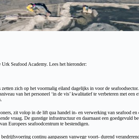
de Urk Seafood Academy. Lees het hieronder:
 zetten zich op het voormalig eiland dagelijks in voor de seafoodsect
gsniveau van het personeel ‘in de vis’ kwalitatief te verbeteren met ee
.
ners, zit volop in de lift qua handel in- en verwerking van seafood en
ende vraag. De gunstige infrastructuur en daarnaast een goedgevuld bed
 van Europees seafoodcentrum te bestendigen.
 De bedrijfsvoering continu aanpassen vanwege voort- durend verandere