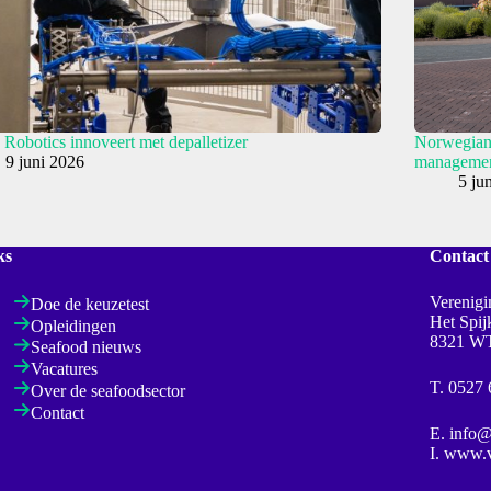
obotics innoveert met depalletizer
Norwegian 
9 juni 2026
manageme
5 ju
ks
Contact
Verenigi
Doe de keuzetest
Het Spi
Opleidingen
8321 W
Seafood nieuws
Vacatures
T.
0527 
Over de seafoodsector
Contact
E.
info@
I.
www.vi