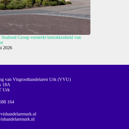
Seafood Group versterkt betrokkenheid van
nt
ni 2026
ng van Visgroothandelaren Urk (VVU)
jk 18A
T Urk
688 164
vishandelarenurk.nl
shandelarenurk.nl