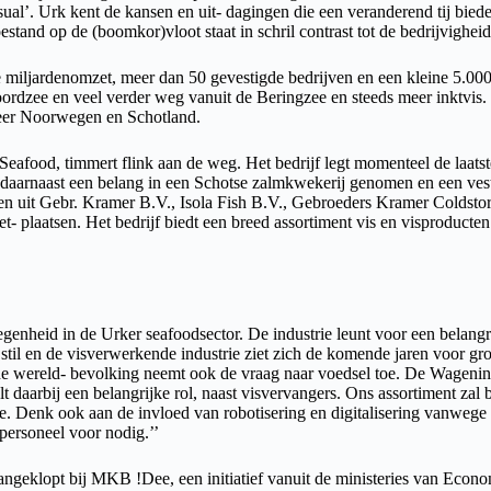
usual’. Urk kent de kansen en uit- dagingen die een veranderend tij bie
stand op de (boomkor)vloot staat in schril contrast tot de bedrijvighei
e miljardenomzet, meer dan 50 gevestigde bedrijven en een kleine 5.000
rdzee en veel verder weg vanuit de Beringzee en steeds meer inktvis. De
eer Noorwegen en Schotland.
Seafood, timmert flink aan de weg. Het bedrijf legt momenteel de laatst
daarnaast een belang in een Schotse zalmkwekerij genomen en een ves
men uit Gebr. Kramer B.V., Isola Fish B.V., Gebroeders Kramer Coldstor
let- plaatsen. Het bedrijf biedt een breed assortiment vis en visproducte
genheid in de Urker seafoodsector. De industrie leunt voor een belangr
stil en de visverwerkende industrie ziet zich de komende jaren voor gro
de wereld- bevolking neemt ook de vraag naar voedsel toe. De Wagenin
lt daarbij een belangrijke rol, naast visvervangers. Ons assortiment z
e. Denk ook aan de invloed van robotisering en digitalisering vanwege 
personeel voor nodig.’’
aangeklopt bij MKB !Dee, een initiatief vanuit de ministeries van Ec