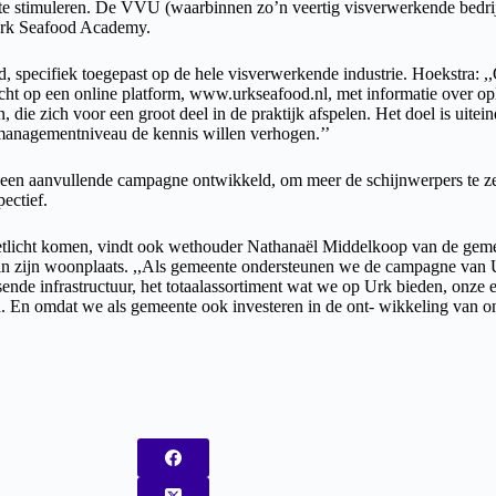
 te stimuleren. De VVU (waarbinnen zo’n veertig visverwerkende bedrij
Urk Seafood Academy.
 specifiek toegepast op de hele visverwerkende industrie. Hoekstra: 
cht op een online platform, www.urkseafood.nl, met informatie over opl
n, die zich voor een groot deel in de praktijk afspelen. Het doel is uite
 managementniveau de kennis willen verhogen.’’
en aanvullende campagne ontwikkeld, om meer de schijnwerpers te zet
pectief.
etlicht komen, vindt ook wethouder Nathanaël Middelkoop van de geme
in zijn woonplaats. ,,Als gemeente ondersteunen we de campagne van Ur
nde infrastructuur, het totaalassortiment wat we op Urk bieden, onze ex
jd. En omdat we als gemeente ook investeren in de ont- wikkeling van o