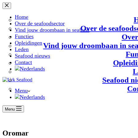
Ga
naar
de
Home
inhoud
Over de seafoodsector
Over de seafoods
Vind jouw droombaan in seafood
Over
Functies
Opleidingen
Vind jouw droombaan in se
Leden
Fun
Seafood nieuws
Opleid
Contact
L
Seafood n
Co
Menu
Menu
Oromar