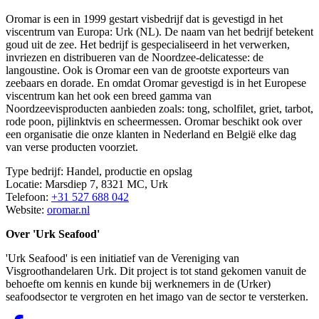
Oromar is een in 1999 gestart visbedrijf dat is gevestigd in het
viscentrum van Europa: Urk (NL). De naam van het bedrijf betekent
goud uit de zee. Het bedrijf is gespecialiseerd in het verwerken,
invriezen en distribueren van de Noordzee-delicatesse: de
langoustine. Ook is Oromar een van de grootste exporteurs van
zeebaars en dorade. En omdat Oromar gevestigd is in het Europese
viscentrum kan het ook een breed gamma van
Noordzeevisproducten aanbieden zoals: tong, scholfilet, griet, tarbot,
rode poon, pijlinktvis en scheermessen. Oromar beschikt ook over
een organisatie die onze klanten in Nederland en België elke dag
van verse producten voorziet.
Type bedrijf: Handel, productie en opslag
Locatie: Marsdiep 7, 8321 MC, Urk
Telefoon:
+31 527 688 042
Website:
oromar.nl
Over 'Urk Seafood'
'Urk Seafood' is een initiatief van de Vereniging van
Visgroothandelaren Urk. Dit project is tot stand gekomen vanuit de
behoefte om kennis en kunde bij werknemers in de (Urker)
seafoodsector te vergroten en het imago van de sector te versterken.