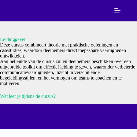
Ga
naar
de
inhoud
Leidinggeven
Deze cursus combineert theorie met praktische oefeningen en
casestudies, waardoor deelnemers direct toepasbare vaardigheden
ontwikkelen.
Aan het einde van de cursus zullen deelnemers beschikken over een
uitgebreide toolkit om effectief leiding te geven, waaronder verbeterde
communicatievaardigheden, inzicht in verschillende
begeleidingsstijlen, en het vermogen om teams te coachen en te
motiveren.
Wat leer je tijdens de cursus?
Competenties van een Leidinggevende