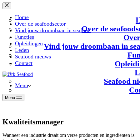
Ga
naar
de
Home
inhoud
Over de seafoodsector
Over de seafoods
Vind jouw droombaan in seafood
Over
Functies
Opleidingen
Vind jouw droombaan in se
Leden
Fun
Seafood nieuws
Opleid
Contact
L
Seafood n
Menu
Co
Menu
Kwaliteitsmanager
Wanneer een industrie draait om verse producten en ingrediënten is